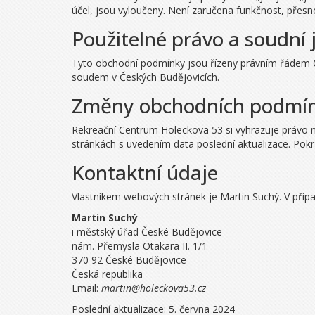
účel, jsou vyloučeny. Není zaručena funkčnost, přesno
Použitelné právo a soudní 
Tyto obchodní podmínky jsou řízeny právním řádem Če
soudem v Českých Budějovicích.
Změny obchodních podmí
Rekreační Centrum Holeckova 53 si vyhrazuje právo 
stránkách s uvedením data poslední aktualizace. Pok
Kontaktní údaje
Vlastníkem webových stránek je Martin Suchý. V přípa
Martin Suchý
i městský úřad České Budějovice
nám. Přemysla Otakara II. 1/1
370 92 České Budějovice
Česká republika
Email:
martin@holeckova53.cz
Poslední aktualizace: 5. června 2024