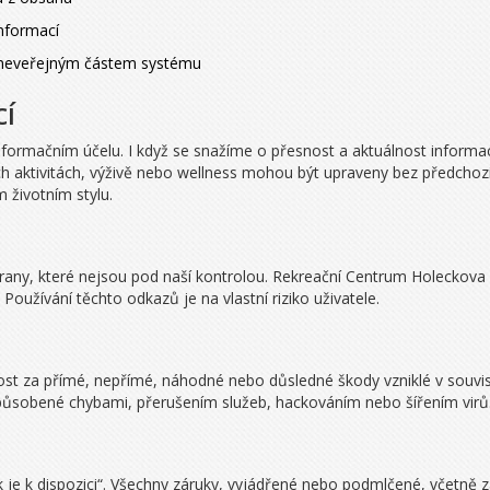
informací
k neveřejným částem systému
cí
ormačním účelu. I když se snažíme o přesnost a aktuálnost informac
ích aktivitách, výživě nebo wellness mohou být upraveny bez předch
 životním stylu.
rany, které nejsou pod naší kontrolou. Rekreační Centrum Holeckov
oužívání těchto odkazů je na vlastní riziko uživatele.
t za přímé, nepřímé, náhodné nebo důsledné škody vzniklé v souvis
způsobené chybami, přerušením služeb, hackováním nebo šířením virů
 je k dispozici“. Všechny záruky, vyjádřené nebo podmlčené, včetně 