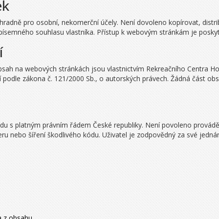
ek
hradně pro osobní, nekomerční účely. Není dovoleno kopírovat, distri
mného souhlasu vlastníka. Přístup k webovým stránkám je poskytován
í
ný obsah na webových stránkách jsou vlastnictvím Rekreačního Centra 
ví podle zákona č. 121/2000 Sb., o autorských právech. Žádná část o
adu s platným právním řádem České republiky. Není povoleno provádět
eru nebo šíření škodlivého kódu. Uživatel je zodpovědný za své jednán
a z obsahu