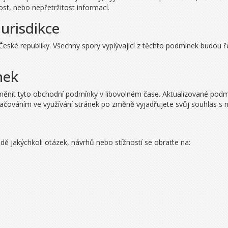
st, nebo nepřetržitost informací.
jurisdikce
ské republiky. Všechny spory vyplývající z těchto podmínek budou ř
nek
měnit tyto obchodní podmínky v libovolném čase. Aktualizované pod
račováním ve využívání stránek po změně vyjadřujete svůj souhlas s
dě jakýchkoli otázek, návrhů nebo stížností se obraťte na: