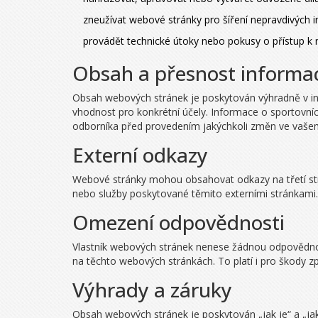
zneužívat webové stránky pro šíření nepravdivých 
provádět technické útoky nebo pokusy o přístup 
Obsah a přesnost informa
Obsah webových stránek je poskytován výhradně v inf
vhodnost pro konkrétní účely. Informace o sportovn
odborníka před provedením jakýchkoli změn ve vašem
Externí odkazy
Webové stránky mohou obsahovat odkazy na třetí st
nebo služby poskytované těmito externími stránkami. P
Omezení odpovědnosti
Vlastník webových stránek nenese žádnou odpovědnos
na těchto webových stránkách. To platí i pro škody 
Výhrady a záruky
Obsah webových stránek je poskytován „jak je“ a „jak