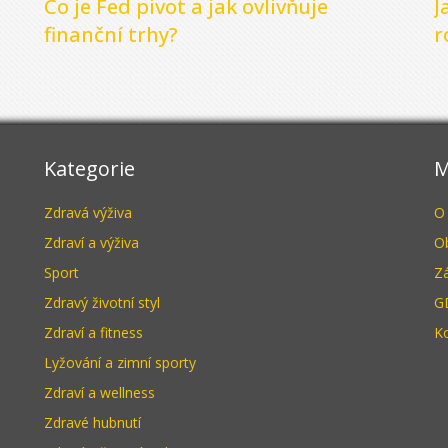
Co je Fed pivot a jak ovlivňuje
J
finanční trhy?
r
Kategorie
M
Zdravá výživa
O
Zdraví a výživa
O
Sport
Z
Zdravý životní styl
G
Zdraví a fitness
K
Lyžování a zimní sporty
Zdraví a wellness
Zdravé hubnutí