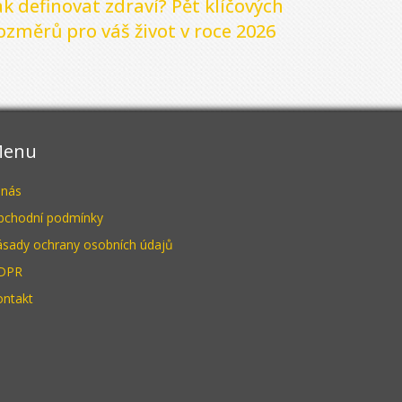
ak definovat zdraví? Pět klíčových
ozměrů pro váš život v roce 2026
enu
 nás
bchodní podmínky
ásady ochrany osobních údajů
DPR
ontakt