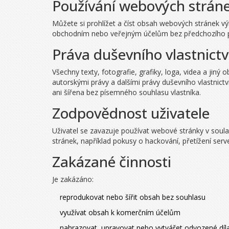
Používání webových strán
Můžete si prohlížet a číst obsah webových stránek vý
obchodním nebo veřejným účelům bez předchozího píse
Práva duševního vlastnictv
Všechny texty, fotografie, grafiky, loga, videa a ji
autorskými právy a dalšími právy duševního vlastnict
ani šířena bez písemného souhlasu vlastníka.
Zodpovědnost uživatele
Uživatel se zavazuje používat webové stránky v soul
stránek, například pokusy o hackování, přetížení serv
Zakázané činnosti
Je zakázáno:
reprodukovat nebo šířit obsah bez souhlasu
využívat obsah k komerčním účelům
nahrazovat, upravovat nebo vytvářet odvozené díl