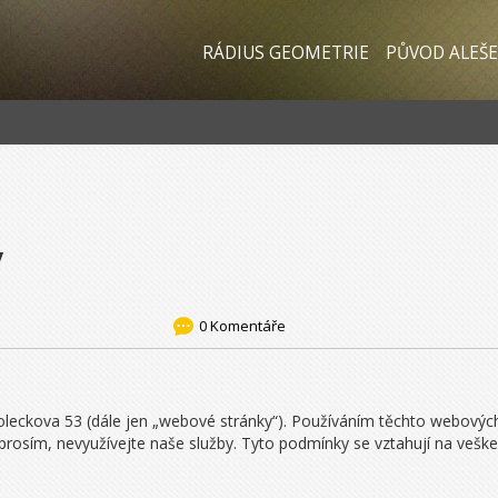
RÁDIUS GEOMETRIE
PŮVOD ALEŠE
y
0 Komentáře
leckova 53 (dále jen „webové stránky“). Používáním těchto webových 
prosím, nevyužívejte naše služby. Tyto podmínky se vztahují na veš