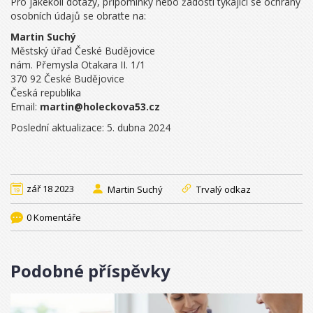
Pro jakékoli dotazy, připomínky nebo žádosti týkající se ochrany
osobních údajů se obraťte na:
Martin Suchý
Městský úřad České Budějovice
nám. Přemysla Otakara II. 1/1
370 92 České Budějovice
Česká republika
Email:
martin@holeckova53.cz
Poslední aktualizace: 5. dubna 2024
zář 18 2023
Martin Suchý
Trvalý odkaz
0 Komentáře
Podobné příspěvky