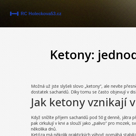
Ketony: jedno
Možná už jste slyšeli slovo „ketony“, ale nevíte přes
dostatek sacharidů. Díky tomu se často objevují v di
Jak ketony vznikají v
Když snížíte příjem sacharidů pod 50 g denně, játra p
pak cirkulují v krvi a slouží jako „palivo“ pro mozek
několika dnů.
Ketóza má několik praktických výhod: pomáhá stabilizo