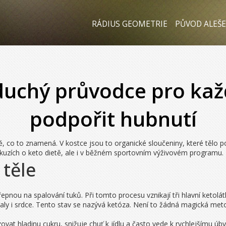
RÁDIUS GEOMETRIE
PŮVOD ALEŠE
duchý průvodce pro kaž
podpořit hubnutí
ně, co to znamená. V kostce jsou to organické sloučeniny, které tělo p
skuzích o keto dietě, ale i v běžném sportovním výživovém programu.
 těle
řepnou na spalování tuků. Při tomto procesu vznikají tři hlavní ketolá
, svaly i srdce. Tento stav se nazývá ketóza. Není to žádná magická me
vat hladinu cukru, snižuje chuť k jídlu a často vede k rychlejšímu úby