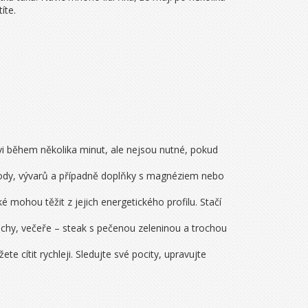
íte.
rvi během několika minut, ale nejsou nutné, pokud
í vody, vývarů a případně doplňky s magnéziem nebo
ké mohou těžit z jejich energetického profilu. Stačí
chy, večeře – steak s pečenou zeleninou a trochou
e cítit rychleji. Sledujte své pocity, upravujte