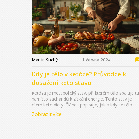
Martin Suchý
1 června 2024
Kdy je tělo v ketóze? Průvodce k
dosažení keto stavu
Ketóza je metabolický stav, při kterém tělo spaluje t
namísto sacharidů k získání energie. Tento stav je
cílem keto diety. Článek popisuje, jak a kdy se tělo
dostane do ketózy, tipy, jak tento proces urychlit, a
Zobrazit více
poznávací znamení, že jste skutečně v ketóze.