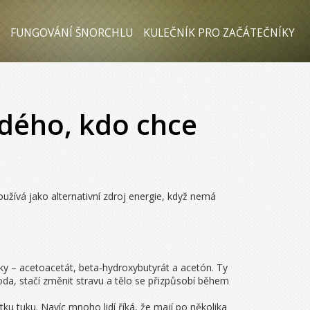
FUNGOVÁNÍ ŠNORCHLU
KULEČNÍK PRO ZAČÁTEČNÍKY
dého, kdo chce
oužívá jako alternativní zdroj energie, když nemá
tky – acetoacetát, beta‑hydroxybutyrát a acetón. Ty
toda, stačí změnit stravu a tělo se přizpůsobí během
tku tuku. Navíc mnoho lidí říká, že mají po několika