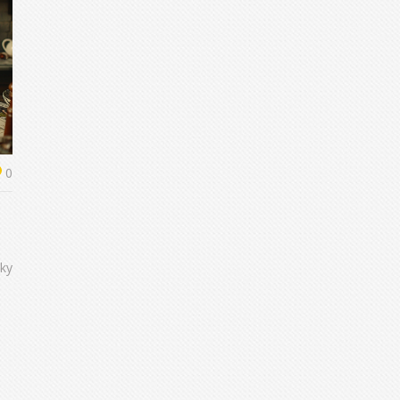
0
uky