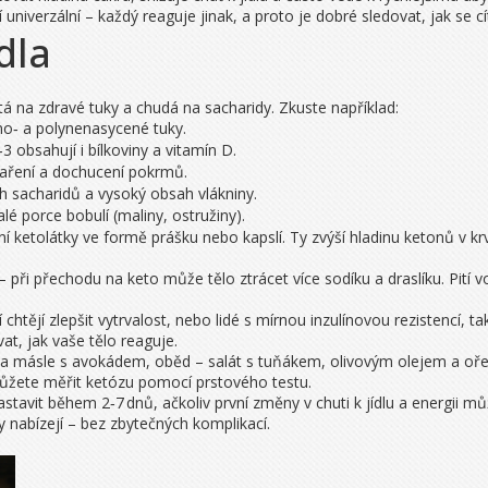
 univerzální – každý reaguje jinak, a proto je dobré sledovat, jak se cít
dla
atá na zdravé tuky a chudá na sacharidy. Zkuste například:
o‑ a polynenasycené tuky.
obsahují i bílkoviny a vitamín D.
vaření a dochucení pokrmů.
ah sacharidů a vysoký obsah vlákniny.
lé porce bobulí (maliny, ostružiny).
í ketolátky ve formě prášku nebo kapslí. Ty zvýší hladinu ketonů v k
 při přechodu na keto může tělo ztrácet více sodíku a draslíku. Pit
htějí zlepšit vytrvalost, nebo lidé s mírnou inzulínovou rezistencí, ta
at, jak vaše tělo reaguje.
na másle s avokádem, oběd – salát s tuňákem, olivovým olejem a oře
můžete měřit ketózu pomocí prstového testu.
tavit během 2‑7 dnů, ačkoliv první změny v chuti k jídlu a energii můžet
y nabízejí – bez zbytečných komplikací.