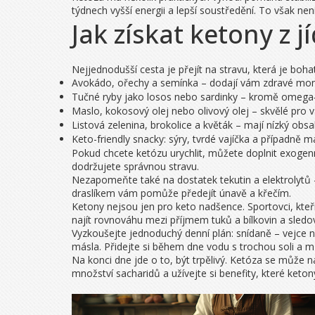
týdnech vyšší energii a lepší soustředění. To však není
Jak získat ketony z jí
Nejjednodušší cesta je přejít na stravu, která je boh
Avokádo, ořechy a semínka – dodají vám zdravé mon
Tučné ryby jako losos nebo sardinky – kromě omega‑3 
Maslo, kokosový olej nebo olivový olej – skvělé pro 
Listová zelenina, brokolice a květák – mají nízký obs
Keto-friendly snacky: sýry, tvrdé vajíčka a případně ma
Pokud chcete ketózu urychlit, můžete doplnit exogenn
dodržujete správnou stravu.
Nezapomeňte také na dostatek tekutin a elektrolytů –
draslíkem vám pomůže předejít únavě a křečím.
Ketony nejsou jen pro keto nadšence. Sportovci, kteří c
najít rovnováhu mezi příjmem tuků a bílkovin a sledov
Vyzkoušejte jednoduchý denní plán: snídaně – vejce 
másla. Přidejte si během dne vodu s trochou soli a 
Na konci dne jde o to, být trpělivý. Ketóza se může nas
množství sacharidů a užívejte si benefity, které keton