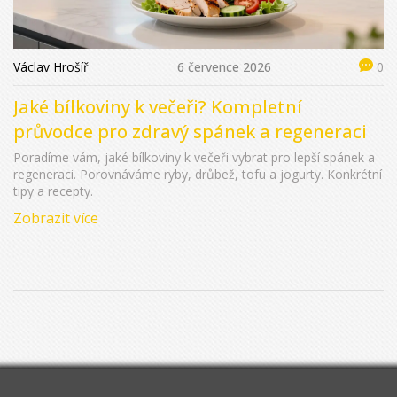
Václav Hrošíř
6 července 2026
0
Jaké bílkoviny k večeři? Kompletní
průvodce pro zdravý spánek a regeneraci
Poradíme vám, jaké bílkoviny k večeři vybrat pro lepší spánek a
regeneraci. Porovnáváme ryby, drůbež, tofu a jogurty. Konkrétní
tipy a recepty.
Zobrazit více