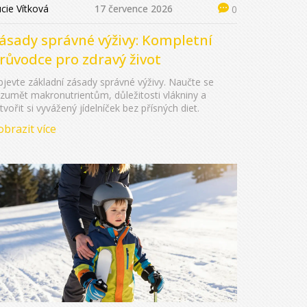
cie Vítková
17 července 2026
0
ásady správné výživy: Kompletní
růvodce pro zdravý život
jevte základní zásady správné výživy. Naučte se
zumět makronutrientům, důležitosti vlákniny a
tvořit si vyvážený jídelníček bez přísných diet.
obrazit více