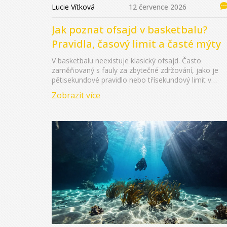
Lucie Vítková
12 července 2026
Jak poznat ofsajd v basketbalu?
Pravidla, časový limit a časté mýty
V basketbalu neexistuje klasický ofsajd. Často
zaměňovaný s fauly za zbytečné zdržování, jako je
pětisekundové pravidlo nebo třísekundový limit v
paintu. Pochopte rozdíly mezi FIBA a NBA.
Zobrazit více