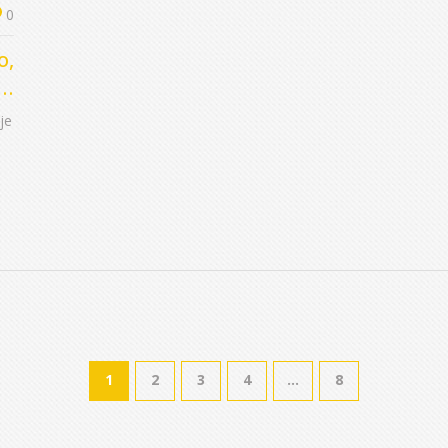
0
o,
je
1
2
3
4
…
8