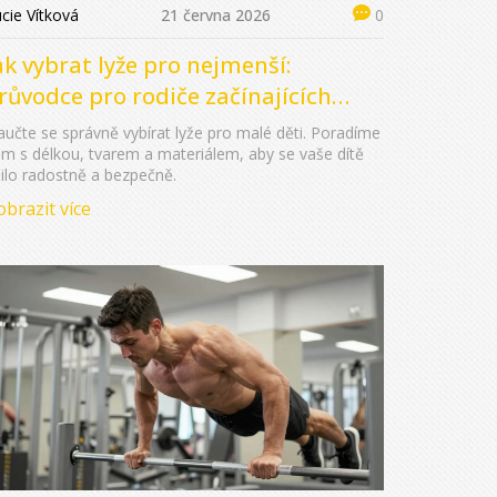
cie Vítková
21 června 2026
0
ak vybrat lyže pro nejmenší:
růvodce pro rodiče začínajících
yžařů
učte se správně vybírat lyže pro malé děti. Poradíme
m s délkou, tvarem a materiálem, aby se vaše dítě
ilo radostně a bezpečně.
obrazit více