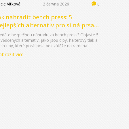
cie Vítková
2 června 2026
0
ak nahradit bench press: 5
ejlepších alternativ pro silná prsa
ez zátěže na ramena
edáte bezpečnou náhradu za bench press? Objavte 5
vědčených alternativ, jako jsou dipy, halterový tlak a
sh-upy, které posílí prsa bez zátěže na ramena.
aktický průvodce pro domácí i klubový trénink.
obrazit více