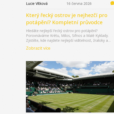
Lucie Vítková
16 června 2026
Který řecký ostrov je nejhezčí pro
potápění? Kompletní průvodce
Hledáte nejlepší řecký ostrov pro potápění?
Porovnáváme Krétu, Milos, Sifnos a Malé Kyklady.
Zjistěte, kde najdete nejlepší viditelnost, žraloky a
jeskyně.
Zobrazit více