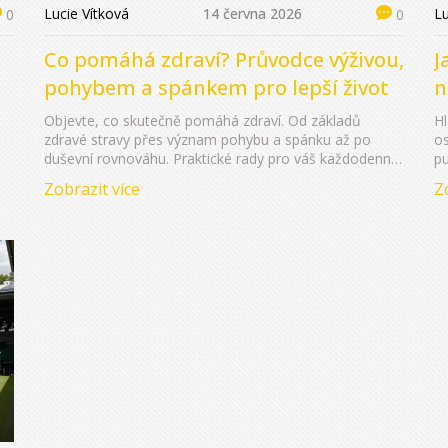
Lucie Vítková
14 června 2026
Lu
0
0
Co pomáhá zdraví? Průvodce výživou,
J
pohybem a spánkem pro lepší život
n
b
Objevte, co skutečně pomáhá zdraví. Od základů
Hl
zdravé stravy přes význam pohybu a spánku až po
os
duševní rovnováhu. Praktické rady pro váš každodenní
pu
život.
Pr
Zobrazit více
Z