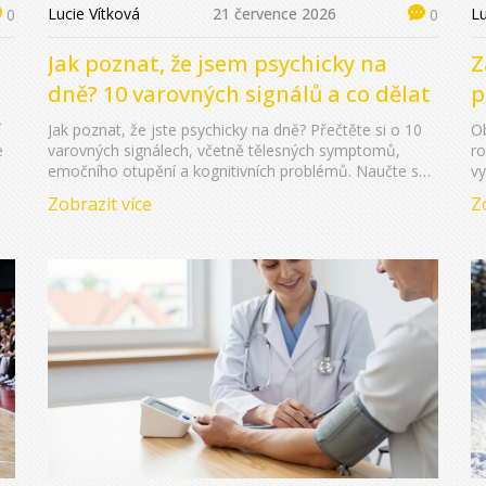
Lucie Vítková
21 července 2026
Lu
0
0
Jak poznat, že jsem psychicky na
Z
dně? 10 varovných signálů a co dělat
p
í
Jak poznat, že jste psychicky na dně? Přečtěte si o 10
Ob
e
varovných signálech, včetně tělesných symptomů,
ro
emočního otupění a kognitivních problémů. Naučte se,
vy
jak rozlišit běžnou únavu od deprese a co dělat pro
Zobrazit více
Z
zotavení.