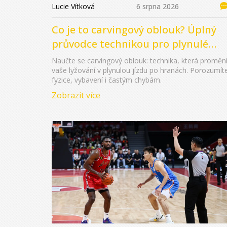
Lucie Vítková
6 srpna 2026
Co je to carvingový oblouk? Úplný
průvodce technikou pro plynulé
lyžování
Naučte se carvingový oblouk: technika, která proměn
vaše lyžování v plynulou jízdu po hranách. Porozumít
fyzice, vybavení i častým chybám.
Zobrazit více