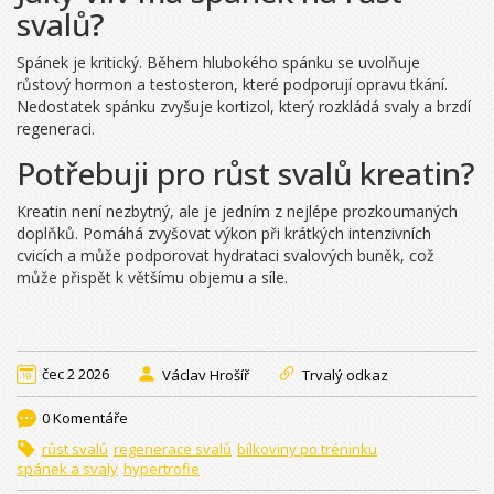
svalů?
Spánek je kritický. Během hlubokého spánku se uvolňuje
růstový hormon a testosteron, které podporují opravu tkání.
Nedostatek spánku zvyšuje kortizol, který rozkládá svaly a brzdí
regeneraci.
Potřebuji pro růst svalů kreatin?
Kreatin není nezbytný, ale je jedním z nejlépe prozkoumaných
doplňků. Pomáhá zvyšovat výkon při krátkých intenzivních
cvicích a může podporovat hydrataci svalových buněk, což
může přispět k většímu objemu a síle.
čec 2 2026
Václav Hrošíř
Trvalý odkaz
0 Komentáře
růst svalů
regenerace svalů
bílkoviny po tréninku
spánek a svaly
hypertrofie