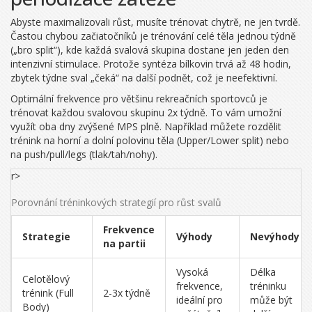
Abyste maximalizovali růst, musíte trénovat chytrě, ne jen tvrdě.
Častou chybou začiatočníků je trénování celé těla jednou týdně
(„bro split“), kde každá svalová skupina dostane jen jeden den
intenzivní stimulace. Protože syntéza bílkovin trvá až 48 hodin,
zbytek týdne sval „čeká“ na další podnět, což je neefektivní.
Optimální frekvence pro většinu rekreačních sportovců je
trénovat každou svalovou skupinu 2x týdně. To vám umožní
využít oba dny zvýšené MPS plně. Například můžete rozdělit
trénink na horní a dolní polovinu těla (Upper/Lower split) nebo
na push/pull/legs (tlak/tah/nohy).
r>
Porovnání tréninkových strategií pro růst svalů
Frekvence
Strategie
Výhody
Nevýhody
na partii
Vysoká
Délka
Celotělový
frekvence,
tréninku
trénink (Full
2-3x týdně
ideální pro
může být
Body)