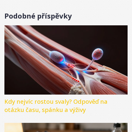
Podobné příspěvky
Kdy nejvíc rostou svaly? Odpověď na
otázku času, spánku a výživy