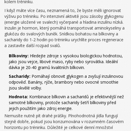
kolem tréninku.
I když máte více času, neznamená to, že byste měli ignorovat
výživu po tréninku. Po intenzivní aktivitě jsou zásoby glykogenu
(energie uložené ve svalech) vyčerpané a hladina inzulínu nízká.
Inzulin je hormon, který pomáhá transportovat aminokyseliny a
glukózu do svalových buněk. Snídkou bohatou na bílkoviny a
sacharidy do 1-2 hodin po tréninku urychlíte proces regenerace
a zastavíte další rozpad svalů.
Bílkoviny:
Hledejte zdroje s vysokou biologickou hodnotou,
jako jsou vejce, libové maso, ryby nebo syrovátka. Ideální
dávka je 20-40 gramů kvalitních bílkovin.
Sacharidy:
Pomáhají obnovit glykogen a zvyšují inzulinovou
odpověď. Banány, rýže, brambory nebo ovocné smoothie
jsou skvělé volby.
Hodnota:
Kombinace bílkovin a sacharidů je efektivnější než
samotné bílkoviny, protože sacharidy šetří bílkoviny před
jejich použitím jako zdroj energie.
Nemusíte nutně pít drahé prášky. Plnohodnotná jídla fungují
stejně dobře, pokud jsou konzumována v rozumném časovém
horizontu po tréninku. Důležité je celkové denní množství