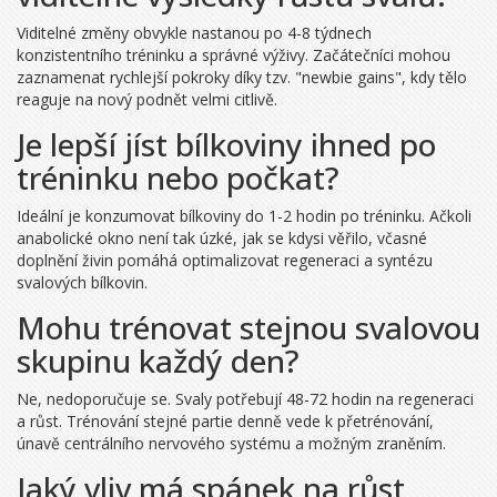
Viditelné změny obvykle nastanou po 4-8 týdnech
konzistentního tréninku a správné výživy. Začátečníci mohou
zaznamenat rychlejší pokroky díky tzv. "newbie gains", kdy tělo
reaguje na nový podnět velmi citlivě.
Je lepší jíst bílkoviny ihned po
tréninku nebo počkat?
Ideální je konzumovat bílkoviny do 1-2 hodin po tréninku. Ačkoli
anabolické okno není tak úzké, jak se kdysi věřilo, včasné
doplnění živin pomáhá optimalizovat regeneraci a syntézu
svalových bílkovin.
Mohu trénovat stejnou svalovou
skupinu každý den?
Ne, nedoporučuje se. Svaly potřebují 48-72 hodin na regeneraci
a růst. Trénování stejné partie denně vede k přetrénování,
únavě centrálního nervového systému a možným zraněním.
Jaký vliv má spánek na růst