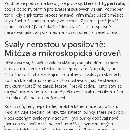
Pojďme se podívat na biologické procesy, které řídí
hypertrofii
,
což je odborný termín pro zvětšení svalových vláken. Pochopení
toho, kdy a jak tento proces nastává, vám může ušetřit měsíce
zbytečného čekání na změny ve zrcadle. Zjistíme, proč je váš
spánek důležitější než další série na lavičce a jak správně
načasovat jídlo, abyste maximalizovali potenciál vašeho těla.
Svaly nerostou v posilovně:
Mitóza a mikroskopická úroveň
Představte si, že vaše svalová vlákna jsou jako dům. Během
intenzivního tréninku tento dům nepostavíte. Naopak, vy ho
částečně rozbijete. Vznikají mikrotrhliny ve svalových vláknech,
dochází k lokálnímu zánětu a tělo dostává signál, že stávající
struktura nestačí na zátěž, kterou jí právě zadali. Tento stav se
nazývá
mikrotrauma
. Samotné poškození však není cílem. Cílem
je reakce těla na toto poškození.
Růst svalů, tedy hypertrofie, probíhá během fáze odpočinku.
Tělo aktivuje speciální buňky, tzv. satelitní buňky, které se připojí
k poškozeným svalovým vláknům. Tyto buňky dodávají nové
jádra do svalového vlákna, což umožňuje syntézu nových
kontraktilních proteinů - aktinu a myozinu. Tento proces je