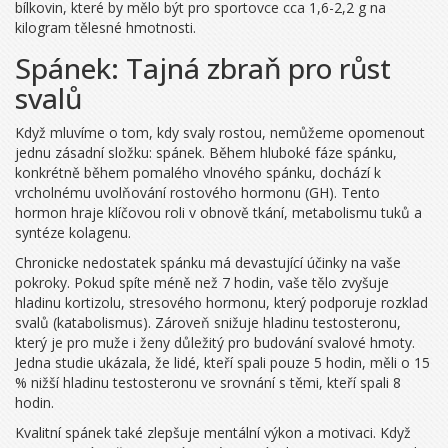
bílkovin, které by mělo být pro sportovce cca 1,6-2,2 g na
kilogram tělesné hmotnosti.
Spánek: Tajná zbraň pro růst
svalů
Když mluvíme o tom, kdy svaly rostou, nemůžeme opomenout
jednu zásadní složku: spánek. Během hluboké fáze spánku,
konkrétně během pomalého vlnového spánku, dochází k
vrcholnému uvolňování
rostového hormonu (GH)
. Tento
hormon hraje klíčovou roli v obnově tkání, metabolismu tuků a
syntéze kolagenu.
Chronicke nedostatek spánku má devastující účinky na vaše
pokroky. Pokud spíte méně než 7 hodin, vaše tělo zvyšuje
hladinu kortizolu, stresového hormonu, který podporuje rozklad
svalů (katabolismus). Zároveň snižuje hladinu testosteronu,
který je pro muže i ženy důležitý pro budování svalové hmoty.
Jedna studie ukázala, že lidé, kteří spali pouze 5 hodin, měli o 15
% nižší hladinu testosteronu ve srovnání s těmi, kteří spali 8
hodin.
Kvalitní spánek také zlepšuje mentální výkon a motivaci. Když