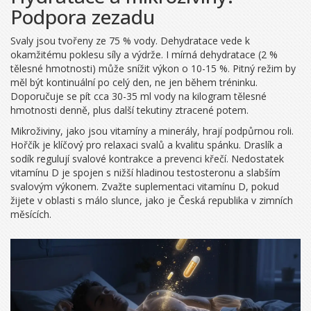
Podpora zezadu
Svaly jsou tvořeny ze 75 % vody. Dehydratace vede k
okamžitému poklesu síly a výdrže. I mírná dehydratace (2 %
tělesné hmotnosti) může snížit výkon o 10-15 %. Pitný režim by
měl být kontinuální po celý den, ne jen během tréninku.
Doporučuje se pít cca 30-35 ml vody na kilogram tělesné
hmotnosti denně, plus další tekutiny ztracené potem.
Mikroživiny, jako jsou vitamíny a minerály, hrají podpůrnou roli.
Hořčík je klíčový pro relaxaci svalů a kvalitu spánku. Draslík a
sodík regulují svalové kontrakce a prevenci křečí. Nedostatek
vitamínu D je spojen s nižší hladinou testosteronu a slabším
svalovým výkonem. Zvažte suplementaci vitamínu D, pokud
žijete v oblasti s málo slunce, jako je Česká republika v zimních
měsících.