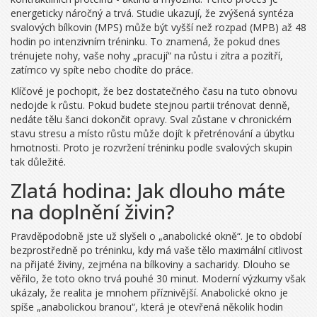
energeticky náročný a trvá. Studie ukazují, že zvýšená syntéza
svalových bílkovin (MPS) může být vyšší než rozpad (MPB) až 48
hodin po intenzivním tréninku. To znamená, že pokud dnes
trénujete nohy, vaše nohy „pracují“ na růstu i zítra a pozítří,
zatímco vy spíte nebo chodíte do práce.
Klíčové je pochopit, že bez dostatečného času na tuto obnovu
nedojde k růstu. Pokud budete stejnou partii trénovat denně,
nedáte tělu šanci dokončit opravy. Sval zůstane v chronickém
stavu stresu a místo růstu může dojít k přetrénování a úbytku
hmotnosti. Proto je rozvržení tréninku podle svalových skupin
tak důležité.
Zlatá hodina: Jak dlouho máte
na doplnění živin?
Pravděpodobně jste už slyšeli o „anabolické okně“. Je to období
bezprostředně po tréninku, kdy má vaše tělo maximální citlivost
na přijaté živiny, zejména na
bílkoviny
a sacharidy. Dlouho se
věřilo, že toto okno trvá pouhé 30 minut. Moderní výzkumy však
ukázaly, že realita je mnohem příznivější. Anabolické okno je
spíše „anabolickou branou“, která je otevřená několik hodin