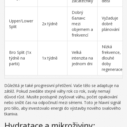
začátečníky
delší
Dobrý
баланс
Vyžaduje
Upper/Lower
2x týdně
mezi
dobré
Split
objemem a
plánování
frekvencí
Nízká
Bro Split (1x
Velká
frekvence,
týdně na
1x týdně
intenzita na
dlouhé
partii)
jednom dni
doby
regenerace
Důležitá je také progresivní přetížení. Vaše tělo se adaptuje na
zátěž. Pokud zvedáte stejné váhy rok co rok, svaly nemají
důvod růst. Musíte postupně zvyšovat váhu, počet opakování
nebo snížit čas na odpočinutí mezi sériemi. Toto je hlavní signál
pro tělo, aby investovalo energii do výstavby nového svalového
tkaniva.
Hydratace a mikroživiny: