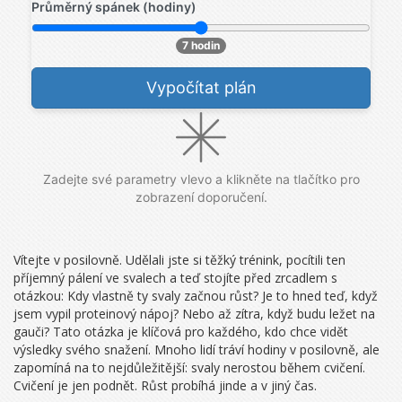
Průměrný spánek (hodiny)
7 hodin
Vypočítat plán
Zadejte své parametry vlevo a klikněte na tlačítko pro
zobrazení doporučení.
Vítejte v posilovně. Udělali jste si těžký trénink, pocítili ten
příjemný pálení ve svalech a teď stojíte před zrcadlem s
otázkou: Kdy vlastně ty svaly začnou růst? Je to hned teď, když
jsem vypil proteinový nápoj? Nebo až zítra, když budu ležet na
gauči? Tato otázka je klíčová pro každého, kdo chce vidět
výsledky svého snažení. Mnoho lidí tráví hodiny v posilovně, ale
zapomíná na to nejdůležitější: svaly nerostou během cvičení.
Cvičení je jen podnět. Růst probíhá jinde a v jiný čas.