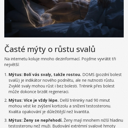
Časté mýty o růstu svalů
Na internetu koluje mnoho dezinformací. Pojďme vyvrátit tři
největší:
Mýtus: Bolí vás svaly, takže rostou.
DOMS (pozdní bolest
svalů) je indikátor nového podnětu, ale ne nutnosti růstu.
Zvyklé svaly mohou růst i bez bolesti. Trénink přes bolest
může dokonce brzdit regeneraci.
Mýtus: Více je vždy lépe.
Delší tréninky nad 90 minut
mohou vést ke zvýšení kortizolu a snížení testosteronu.
Kvalita opakování je důležitější než kvantita.
Mýtus: Ženy se nepřehodí.
Ženy mají mnohem nižší hladinu
testosteronu než muži. Budování extrémní svalové hmoty