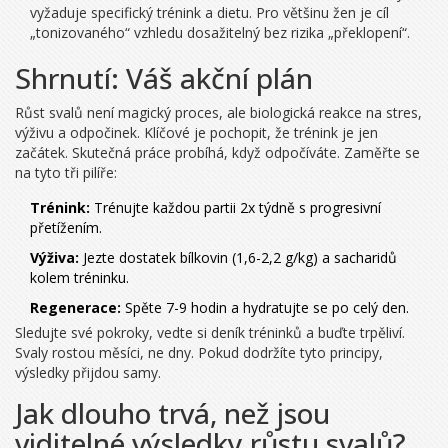
vyžaduje specifický trénink a dietu. Pro většinu žen je cíl
„tonizovaného“ vzhledu dosažitelný bez rizika „překlopení“.
Shrnutí: Váš akční plán
Růst svalů není magický proces, ale biologická reakce na stres,
výživu a odpočinek. Klíčové je pochopit, že trénink je jen
začátek. Skutečná práce probíhá, když odpočíváte. Zaměřte se
na tyto tři pilíře:
Trénink:
Trénujte každou partii 2x týdně s progresivní
přetížením.
Výživa:
Jezte dostatek bílkovin (1,6-2,2 g/kg) a sacharidů
kolem tréninku.
Regenerace:
Spěte 7-9 hodin a hydratujte se po celý den.
Sledujte své pokroky, vedte si deník tréninků a buďte trpěliví.
Svaly rostou měsíci, ne dny. Pokud dodržíte tyto principy,
výsledky přijdou samy.
Jak dlouho trvá, než jsou
viditelné výsledky růstu svalů?