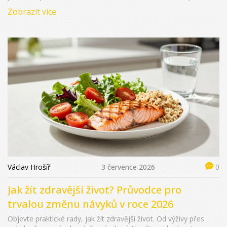
začněte žít udržitelný životní styl.
Zobrazit více
Václav Hrošíř
3 července 2026
0
Jak žít zdravější život? Průvodce pro
trvalou změnu návyků v roce 2026
Objevte praktické rady, jak žít zdravější život. Od výživy přes