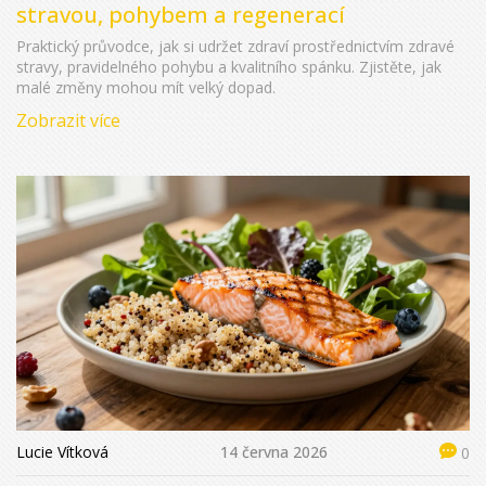
stravou, pohybem a regenerací
Praktický průvodce, jak si udržet zdraví prostřednictvím zdravé
stravy, pravidelného pohybu a kvalitního spánku. Zjistěte, jak
malé změny mohou mít velký dopad.
Zobrazit více
Lucie Vítková
14 června 2026
0