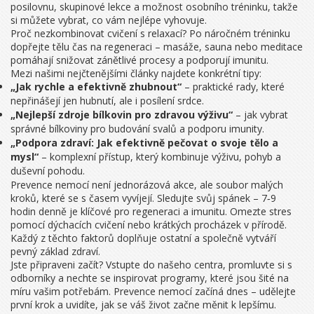
posilovnu, skupinové lekce a možnost osobního tréninku, takže
si můžete vybrat, co vám nejlépe vyhovuje.
Proč nezkombinovat cvičení s relaxací? Po náročném tréninku
dopřejte tělu čas na regeneraci – masáže, sauna nebo meditace
pomáhají snižovat zánětlivé procesy a podporují imunitu.
Mezi našimi nejčtenějšími články najdete konkrétní tipy:
„Jak rychle a efektivně zhubnout“
– praktické rady, které
nepřinášejí jen hubnutí, ale i posílení srdce.
„Nejlepší zdroje bílkovin pro zdravou výživu“
– jak vybrat
správné bílkoviny pro budování svalů a podporu imunity.
„Podpora zdraví: Jak efektivně pečovat o svoje tělo a
mysl“
– komplexní přístup, který kombinuje výživu, pohyb a
duševní pohodu.
Prevence nemocí není jednorázová akce, ale soubor malých
kroků, které se s časem vyvíjejí. Sledujte svůj spánek – 7‑9
hodin denně je klíčové pro regeneraci a imunitu. Omezte stres
pomocí dýchacích cvičení nebo krátkých procházek v přírodě.
Každý z těchto faktorů doplňuje ostatní a společně vytváří
pevný základ zdraví.
Jste připraveni začít? Vstupte do našeho centra, promluvte si s
odborníky a nechte se inspirovat programy, které jsou šité na
míru vašim potřebám. Prevence nemocí začíná dnes – udělejte
první krok a uvidíte, jak se váš život začne měnit k lepšímu.