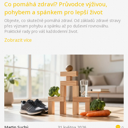
Co pomáhá zdraví? Průvodce výživou,
pohybem a spánkem pro lepší život
Objevte, co skutečně pomáhá zdraví. Od základů zdravé stravy
přes význam pohybu a spánku až po duševní rovnováhu.
Praktické rady pro váš každodenní život.
Zobrazit více
Martin Suchý
31 května 2026
0