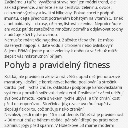
Začínáme u talíře. Vyvážená strava není jen módní trend, ale
základ prevence. Zaměřte se na čerstvou zeleninu, ovoce,
celozrnné výrobky a kvalitní bílkoviny. Pokud chcete podpořit
imunitu, dejte přednost potravinám bohatým na vitamín C, zinek
a antioxidanty – citrusy, ořechy, listová zelenina. Nepodceňujte
ani vodu; pití dostatečného množství pomáhá odplavovat toxiny
a udržuje kůži hydratovanou.
Nemusíte měnit vše najednou. Začněte třeba tím, že místo
slazených nápojů si dáte vodu s citronem nebo bylinkovým
čajem. Přidání jedné porce zeleniny k obědu a večeři už může
zlepšit váš mikronutriční příjem.
Pohyb a pravidelný fitness
Krátká, ale pravidelná aktivita má větší dopad než jednorázové
maratony. Ideální je kombinovat kardio, posilování a strečink.
Cardio (běh, rychlá chůze, cyklistika) podporuje kardiovaskulární
systém a pomáhá snižovat cholesterol. Posilovací cvičení udržují
svalovou hmotu, která s věkem rychle ubývá, a tím chrání kosti
před osteoporózou. Strečink a jóga zase uvolňují napětí a
zlepšují flexibilitu, což snižuje riziko zranění.
Nezáleží, jestli máte jen 15 minut denně. Důležitá je pravidelnost
– 30 minut chůze během oběda, pár sérií dřepů po práci nebo
20 minut jógy před spaním. V Holečkové 53 máme moderní