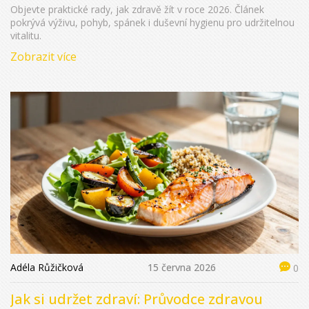
Objevte praktické rady, jak zdravě žít v roce 2026. Článek
pokrývá výživu, pohyb, spánek i duševní hygienu pro udržitelnou
vitalitu.
Zobrazit více
Adéla Růžičková
15 června 2026
0
Jak si udržet zdraví: Průvodce zdravou