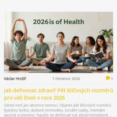
Václav Hrošíř
7 července 2026
0
Jak definovat zdraví? Pět klíčových rozměrů
pro váš život v roce 2026
Zdraví není jen absence nemoci. Objevte pět klíčových rozměrů:
fyzickou funkci, duševní rovnováhu, sociální vazby, mentální
jasnost a prevenci. Naučte se definovat své zdraví komplexně a