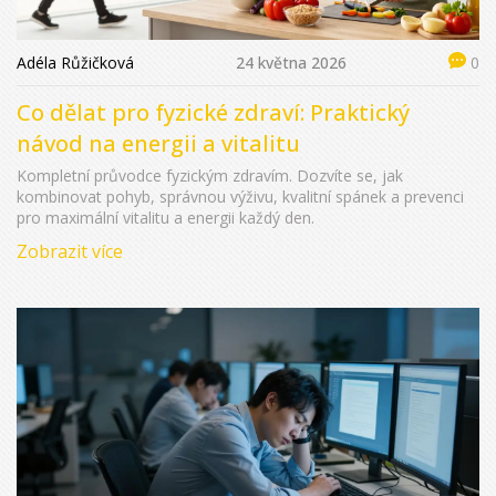
Adéla Růžičková
24 května 2026
0
Co dělat pro fyzické zdraví: Praktický
návod na energii a vitalitu
Kompletní průvodce fyzickým zdravím. Dozvíte se, jak
kombinovat pohyb, správnou výživu, kvalitní spánek a prevenci
pro maximální vitalitu a energii každý den.
Zobrazit více