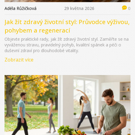
Adéla Růžičková
29 května 2026
0
Jak žít zdravý životní styl: Průvodce výživou,
pohybem a regenerací
Objevte praktické rady, jak žít zdravý životní styl. Zaměřte se na
vyváženou stravu, pravidelný pohyb, kvalitní spánek a péči o
duševní zdraví pro dlouhodobé vitality.
Zobrazit více