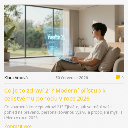
Klára Vrbová
30 července 2026
0
Co je to zdraví 21? Moderní přístup k
celistvému pohodu v roce 2026
Co znamená koncept zdraví 21? Zjistěte, jak se mění naše
pohled na prevenci, personalizovanou výživu a propojení mysli s
tělem v roce 2026.
Zobrazit více