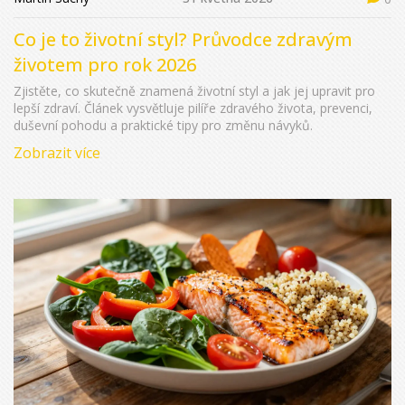
Co je to životní styl? Průvodce zdravým
životem pro rok 2026
Zjistěte, co skutečně znamená životní styl a jak jej upravit pro
lepší zdraví. Článek vysvětluje pilíře zdravého života, prevenci,
duševní pohodu a praktické tipy pro změnu návyků.
Zobrazit více