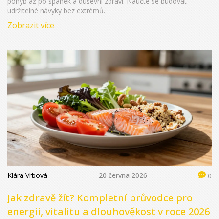
pohyb až po spánek a duševní zdraví. Naučte se budovat
udržitelné návyky bez extrémů.
Zobrazit více
Klára Vrbová
20 června 2026
0
Jak zdravě žít? Kompletní průvodce pro
energii, vitalitu a dlouhověkost v roce 2026