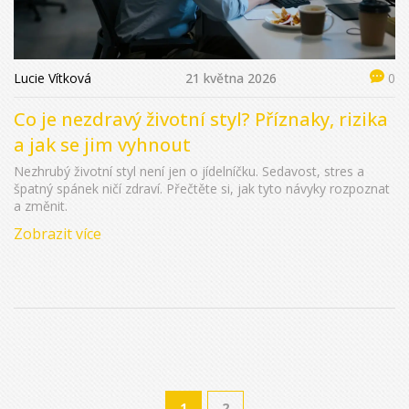
Lucie Vítková
21 května 2026
0
Co je nezdravý životní styl? Příznaky, rizika
a jak se jim vyhnout
Nezhrubý životní styl není jen o jídelníčku. Sedavost, stres a
špatný spánek ničí zdraví. Přečtěte si, jak tyto návyky rozpoznat
a změnit.
Zobrazit více
1
2