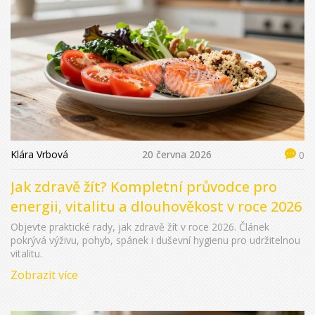
Klára Vrbová
20 června 2026
0
Jak zdravě žít? Kompletní průvodce pro
energii, vitalitu a dlouhověkost v roce 2026
Objevte praktické rady, jak zdravě žít v roce 2026. Článek
pokrývá výživu, pohyb, spánek i duševní hygienu pro udržitelnou
vitalitu.
Zobrazit více