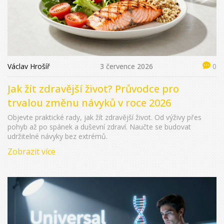
Václav Hrošíř
3 července 2026
0
Jak žít zdravější život? Průvodce pro
trvalou změnu návyků v roce 2026
Objevte praktické rady, jak žít zdravější život. Od výživy přes
pohyb až po spánek a duševní zdraví. Naučte se budovat
udržitelné návyky bez extrémů.
Zobrazit více