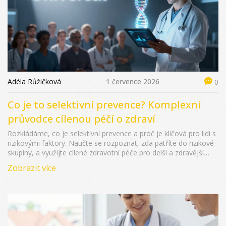
Adéla Růžičková
1 července 2026
0
Co je to selektivní prevence? Komplexní
průvodce cílenou péčí o zdraví
Rozkládáme, co je selektivní prevence a proč je klíčová pro lidi s
rizikovými faktory. Naučte se rozpoznat, zda patříte do rizikové
skupiny, a využijte cílené zdravotní péče pro delší a zdravější
život.
Zobrazit více