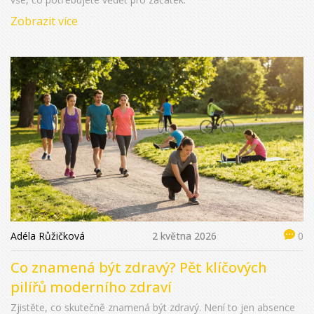
Zobrazit více
Adéla Růžičková
2 května 2026
0
Co znamená být zdravý? Pět klíčových
pilířů moderního zdraví
Zjistěte, co skutečně znamená být zdravý. Není to jen absence