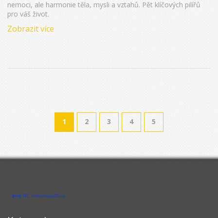
nemoci, ale harmonie těla, mysli a vztahů. Pět klíčových pilířů
pro váš život.
Zobrazit více
1
2
3
4
5