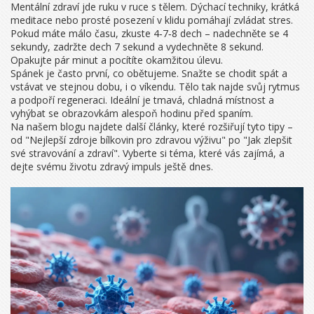
Mentální zdraví jde ruku v ruce s tělem. Dýchací techniky, krátká
meditace nebo prosté posezení v klidu pomáhají zvládat stres.
Pokud máte málo času, zkuste 4‑7‑8 dech – nadechněte se 4
sekundy, zadržte dech 7 sekund a vydechněte 8 sekund.
Opakujte pár minut a pocítíte okamžitou úlevu.
Spánek je často první, co obětujeme. Snažte se chodit spát a
vstávat ve stejnou dobu, i o víkendu. Tělo tak najde svůj rytmus
a podpoří regeneraci. Ideální je tmavá, chladná místnost a
vyhýbat se obrazovkám alespoň hodinu před spaním.
Na našem blogu najdete další články, které rozšiřují tyto tipy –
od "Nejlepší zdroje bílkovin pro zdravou výživu" po "Jak zlepšit
své stravování a zdraví". Vyberte si téma, které vás zajímá, a
dejte svému životu zdravý impuls ještě dnes.