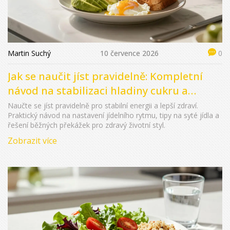
Martin Suchý
10 července 2026
0
Jak se naučit jíst pravidelně: Kompletní
návod na stabilizaci hladiny cukru a
energie
Naučte se jíst pravidelně pro stabilní energii a lepší zdraví.
Praktický návod na nastavení jídelního rytmu, tipy na syté jídla a
řešení běžných překážek pro zdravý životní styl.
Zobrazit více