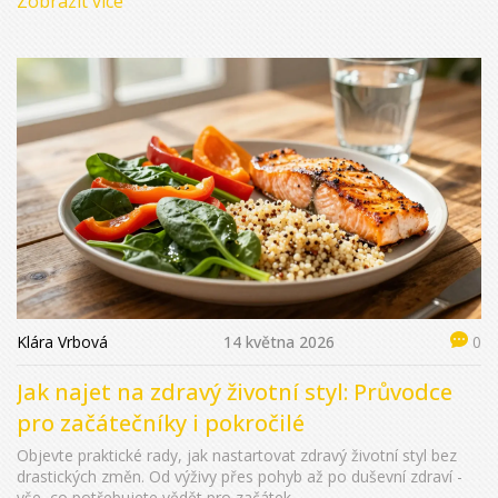
Zobrazit více
Klára Vrbová
14 května 2026
0
Jak najet na zdravý životní styl: Průvodce
pro začátečníky i pokročilé
Objevte praktické rady, jak nastartovat zdravý životní styl bez
drastických změn. Od výživy přes pohyb až po duševní zdraví -
vše, co potřebujete vědět pro začátek.