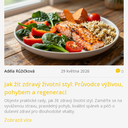
Adéla Růžičková
29 května 2026
0
Jak žít zdravý životní styl: Průvodce výživou,
pohybem a regenerací
Objevte praktické rady, jak žít zdravý životní styl. Zaměřte se na
vyváženou stravu, pravidelný pohyb, kvalitní spánek a péči o
duševní zdraví pro dlouhodobé vitality.
Zobrazit více