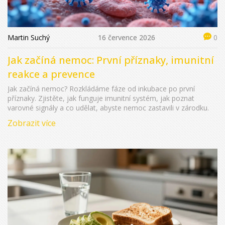
Martin Suchý
16 července 2026
0
Jak začíná nemoc: První příznaky, imunitní
reakce a prevence
Jak začíná nemoc? Rozkládáme fáze od inkubace po první
příznaky. Zjistěte, jak funguje imunitní systém, jak poznat
varovné signály a co udělat, abyste nemoc zastavili v zárodku.
Zobrazit více