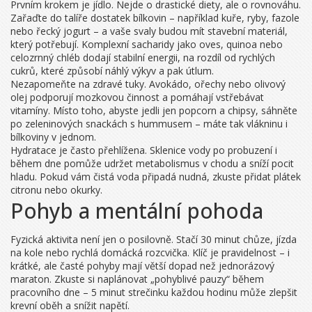
Prvním krokem je jídlo. Nejde o drastické diety, ale o rovnováhu.
Zařaďte do talíře dostatek bílkovin – například kuře, ryby, fazole
nebo řecký jogurt – a vaše svaly budou mít stavební materiál,
který potřebují. Komplexní sacharidy jako oves, quinoa nebo
celozrnný chléb dodají stabilní energii, na rozdíl od rychlých
cukrů, které způsobí náhlý výkyv a pak útlum.
Nezapomeňte na zdravé tuky. Avokádo, ořechy nebo olivový
olej podporují mozkovou činnost a pomáhají vstřebávat
vitamíny. Místo toho, abyste jedli jen popcorn a chipsy, sáhněte
po zeleninových snackách s hummusem – máte tak vlákninu i
bílkoviny v jednom.
Hydratace je často přehlížena. Sklenice vody po probuzení i
během dne pomůže udržet metabolismus v chodu a sníží pocit
hladu. Pokud vám čistá voda připadá nudná, zkuste přidat plátek
citronu nebo okurky.
Pohyb a mentální pohoda
Fyzická aktivita není jen o posilovně. Stačí 30 minut chůze, jízda
na kole nebo rychlá domácká rozcvička. Klíč je pravidelnost – i
krátké, ale časté pohyby mají větší dopad než jednorázový
maraton. Zkuste si naplánovat „pohyblivé pauzy“ během
pracovního dne – 5 minut strečinku každou hodinu může zlepšit
krevní oběh a snížit napětí.